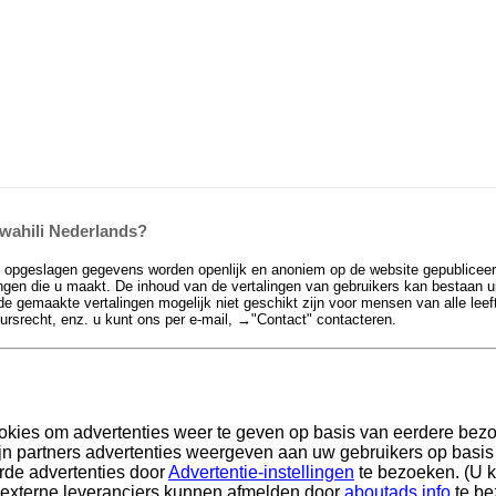
Swahili Nederlands?
e opgeslagen gegevens worden openlijk en anoniem op de website gepubliceer
en die u maakt. De inhoud van de vertalingen van gebruikers kan bestaan uit 
de gemaakte vertalingen mogelijk niet geschikt zijn voor mensen van alle leef
eursrecht, enz. u kunt ons per e-mail, →
"Contact"
contacteren.
okies om advertenties weer te geven op basis van eerdere bez
n partners advertenties weergeven aan uw gebruikers op basis v
rde advertenties door
Advertentie-instellingen
te bezoeken. (U k
 externe leveranciers kunnen afmelden door
aboutads.info
te be